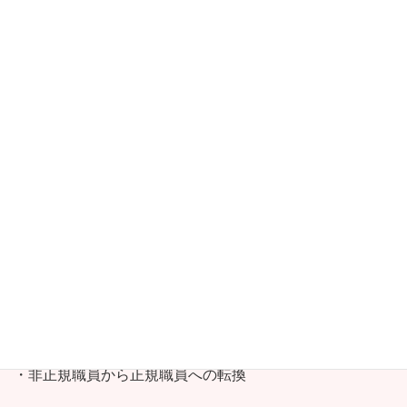
ています。
・介護福祉士取得を目指すものに対するシフト調整、研修
受講時の他の介護職員の負担を軽減するための代替職員の
確保
・ICT活用（記録の電子化による業務効率化、ケア内容や
申し送り事項の共有、職場内コミュニケーションの円滑
化）
・事故、トラブルへの対応マニュアルの作成
・職員休憩室の整備
・地域住民との交流
・非正規職員から正規職員への転換