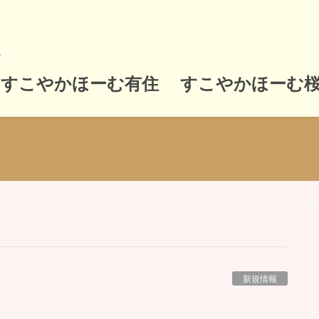
すこやかほーむ有住
すこやかほーむ
新規情報